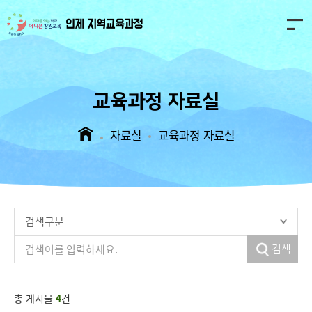
인
제
마
을
교육과정 자료실
교
육
과
자료실
교육과정 자료실
정
검색
총 게시물
4
건