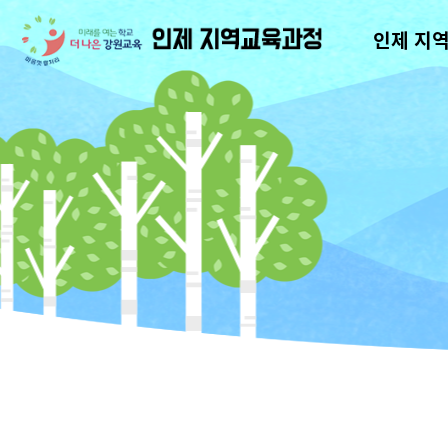
인제 지
인
제
마
을
교
육
과
정