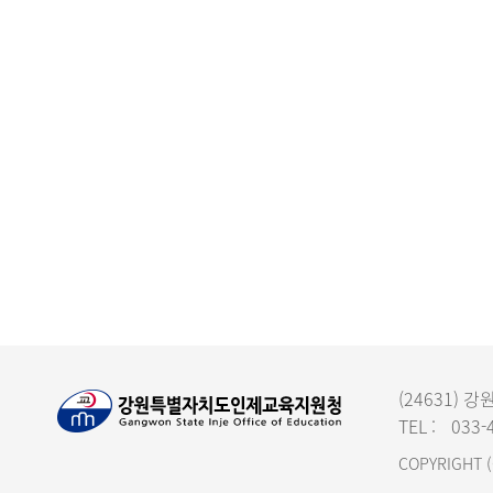
(24631)
TEL :
033-
COPYRIGHT (