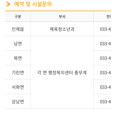
예약 및 시설문의
구분
부서
전화
인제읍
체육청소년과
033-460
남면
033-460
북면
033-460
기린면
각 면 행정복지센터 총무계
033-460
서화면
033-460
상남면
033-460