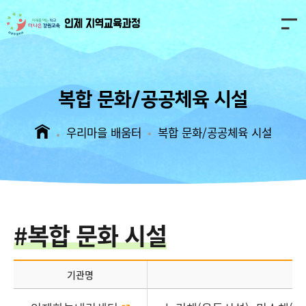
인
제
마
을
복합 문화/공공체육 시설
교
육
과
우리마을 배움터
복합 문화/공공체육 시설
정
#복합 문화 시설
기관명