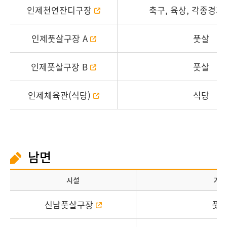
인제천연잔디구장
축구, 육상, 각종경기
인제풋살구장 A
풋살
인제풋살구장 B
풋살
인제체육관(식당)
식당
남면
시설
기능
신남풋살구장
풋