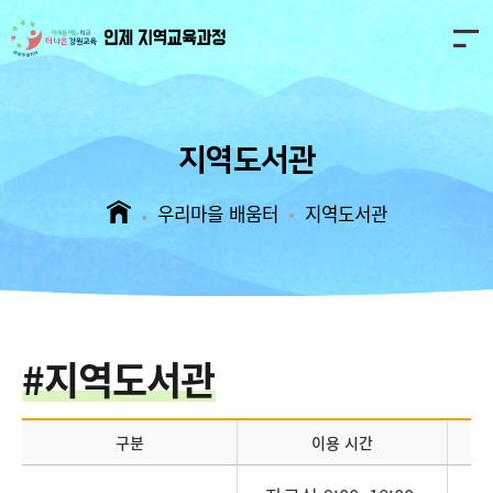
인
제
마
을
지역도서관
교
육
과
우리마을 배움터
지역도서관
정
#지역도서관
구분
이용 시간