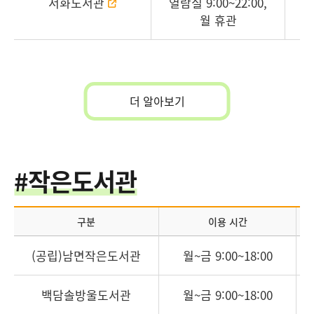
서화도서관
열람실 9:00~22:00,
서
월 휴관
더 알아보기
#작은도서관
구분
이용 시간
(공립)남면작은도서관
월~금 9:00~18:00
백담솔방울도서관
월~금 9:00~18:00