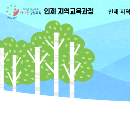
인제 지
인
제
마
을
교
육
과
정